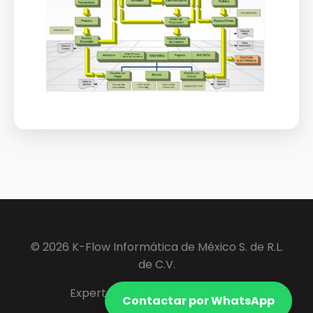
© 2026 K-Flow Informática de México S. de R.L.
de C.V.
Expertos en Software ERP y VIP.
Contactar por WhatsApp