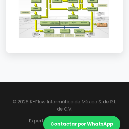
© 2026 K-Flow Informática de México S. de R.L.
de C.V.
Expertos en Software ERP y VIP.
Contactar por WhatsApp