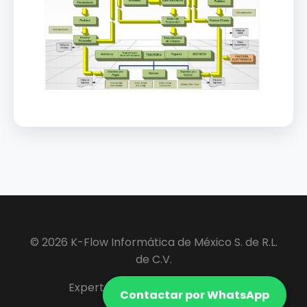
© 2026 K-Flow Informática de México S. de R.L.
de C.V.
Expertos en Software ERP y VIP.
Contactar por WhatsApp