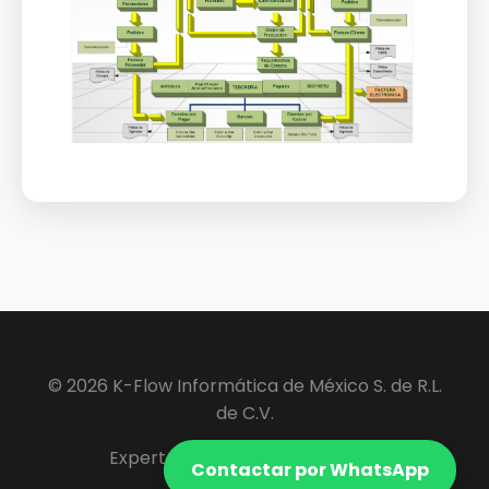
© 2026 K-Flow Informática de México S. de R.L.
de C.V.
Expertos en Software ERP y VIP.
Contactar por WhatsApp