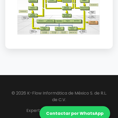
© 2026 K-Flow Informática de México S. de R.L.
de C.V.
Expertos en Software ERP y VIP.
Contactar por WhatsApp