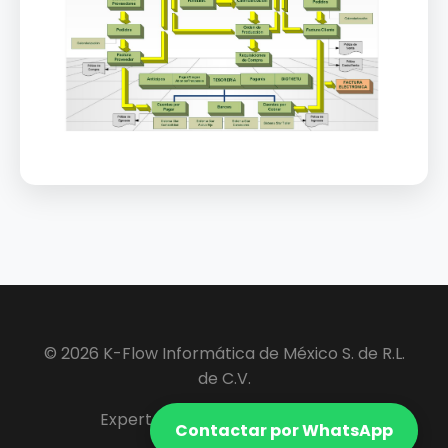
© 2026 K-Flow Informática de México S. de R.L.
de C.V.
Expertos en Software ERP y VIP.
Contactar por WhatsApp