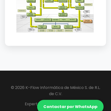
© 2026 K-Flow Informática de México S. de R.L.
de C.V.
Expertos en Software ERP y VIP.
Contactar por WhatsApp