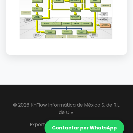
© 2026 K-Flow Informática de México S. de R.L.
de C.V.
Expertos en Software ERP y VIP.
Contactar por WhatsApp