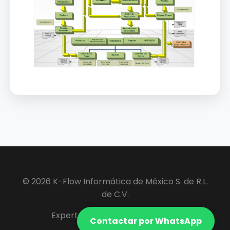
© 2026 K-Flow Informática de México S. de R.L.
de C.V.
Expertos en Software ERP y VIP.
Contactar por WhatsApp