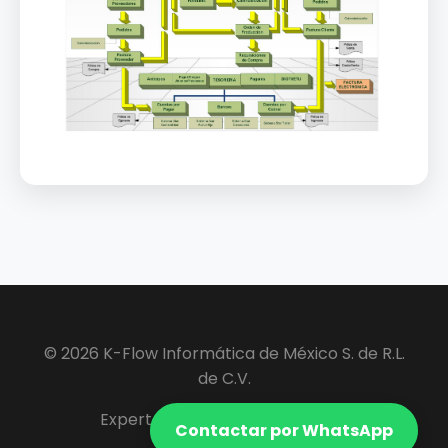
© 2026 K-Flow Informática de México S. de R.L.
de C.V.
Expertos en Software ERP y VIP.
Contactar por WhatsApp