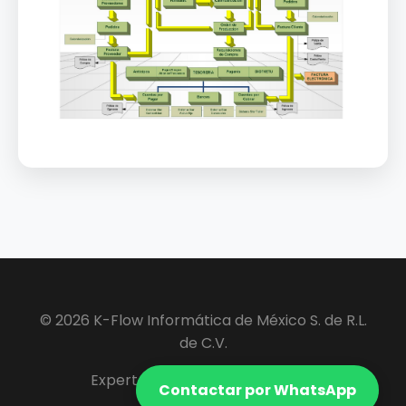
© 2026 K-Flow Informática de México S. de R.L.
de C.V.
Expertos en Software ERP y VIP.
Contactar por WhatsApp