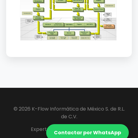
© 2026 K-Flow Informática de México S. de R.L.
de C.V.
Expertos en Software ERP y VIP.
Contactar por WhatsApp