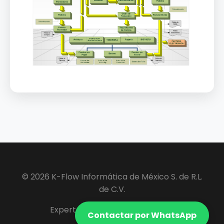
© 2026 K-Flow Informática de México S. de R.L.
de C.V.
Expertos en Software ERP y VIP.
Contactar por WhatsApp