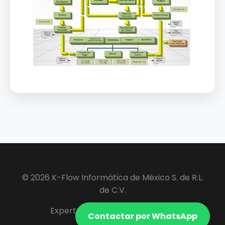
© 2026 K-Flow Informática de México S. de R.L.
de C.V.
Expertos en Software ERP y VIP.
Contactar por WhatsApp