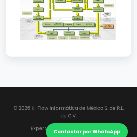
© 2026 K-Flow Informática de México S. de R.L.
de C.V.
Expertos en Software ERP y VIP.
Contactar por WhatsApp