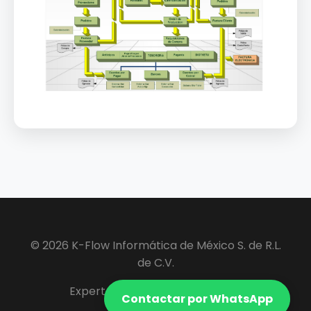
© 2026 K-Flow Informática de México S. de R.L.
de C.V.
Expertos en Software ERP y VIP.
Contactar por WhatsApp