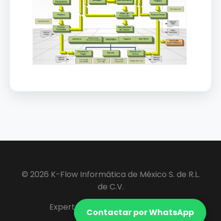
© 2026 K-Flow Informática de México S. de R.L.
de C.V.
Expertos en Software ERP y VIP.
Contactar por WhatsApp